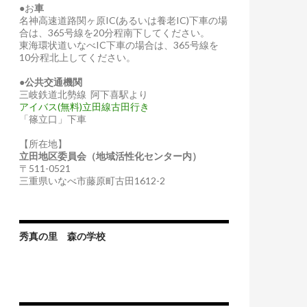
●お
車
名神高速道路関ヶ原IC(あるいは養老IC)下車の場
合は、365号線を20分程南下してください。
東海環状道いなべIC下車の場合は、365号線を
10分程北上してください。
●
公共交通機関
三岐鉄道北勢線 阿下喜駅より
アイバス(無料)立田線古田行き
「篠立口」下車
【所在地】
立田地区委員会（地域活性化センター内）
〒511-0521
三重県いなべ市藤原町古田1612-2
秀真の里 森の学校