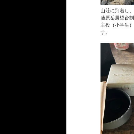
山荘に到着し、
藤原岳展望台制
主役（小学生）
す。