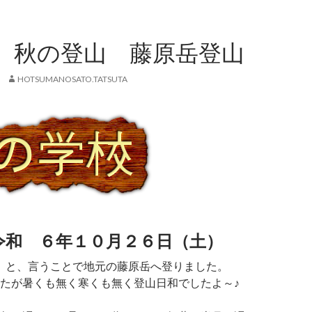
 秋の登山 藤原岳登山
HOTSUMANOSATO.TATSUTA
令和 ６年１０
月２６
日（土）
 と、言うことで地元の藤原岳へ登りました。
たが暑くも無く寒くも無く登山日和でしたよ～♪