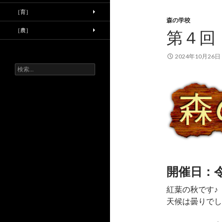
［育］
森の学校
［農］
第４回
2024年10月26日
検
索:
開催日：
紅葉の秋です♪
天候は曇りでし