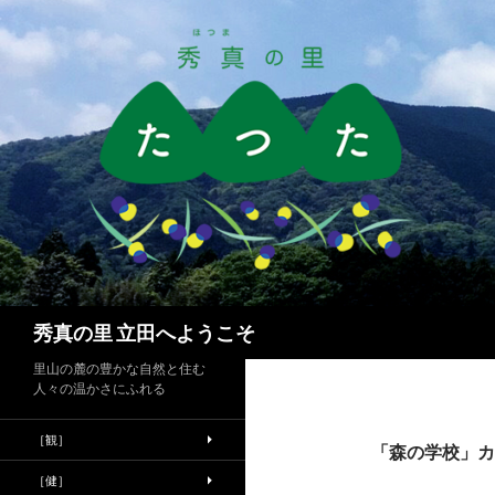
検
秀真の里 立田へようこそ
索
里山の麓の豊かな自然と住む
人々の温かさにふれる
［観］
「森の学校」カ
［健］