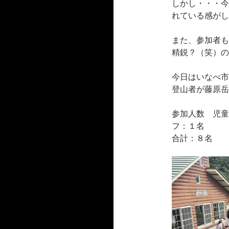
しかし・・・今
れている感がし
また、参加者も
精鋭？（笑）の
今日はいなべ市
登山者が藤原岳
参加人数 児童
フ：１名
合計：８名