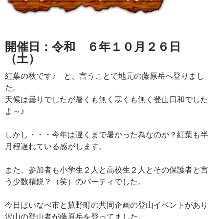
開催日：令和 ６年１０
月２６
日
（土）
紅葉の秋です♪ と、言うことで地元の藤原岳へ登りまし
た。
天候は曇りでしたが暑くも無く寒くも無く登山日和でした
よ～♪
しかし・・・今年は遅くまで暑かった為なのか？紅葉も半
月程遅れている感がします。
また、参加者も小学生２人と高校生２人とその保護者と言
う少数精鋭？（笑）のパーティでした。
今日はいなべ市と菰野町の共同企画の登山イベントがあり
沢山の登山者が藤原岳を登ってました。