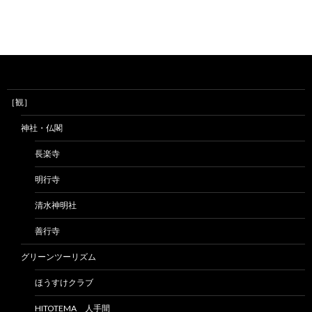
［観］
神社・仏閣
長楽寺
明行寺
清水神明社
善行寺
グリーンツーリズム
ほうすけクラブ
HITOTEMA 人手間