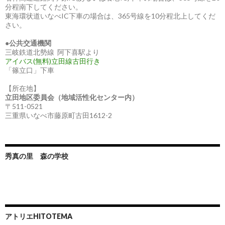
ョ
分程南下してください。
東海環状道いなべIC下車の場合は、365号線を10分程北上してくだ
ン
さい。
●
公共交通機関
三岐鉄道北勢線 阿下喜駅より
アイバス(無料)立田線古田行き
「篠立口」下車
【所在地】
立田地区委員会（地域活性化センター内）
〒511-0521
三重県いなべ市藤原町古田1612-2
秀真の里 森の学校
アトリエHITOTEMA