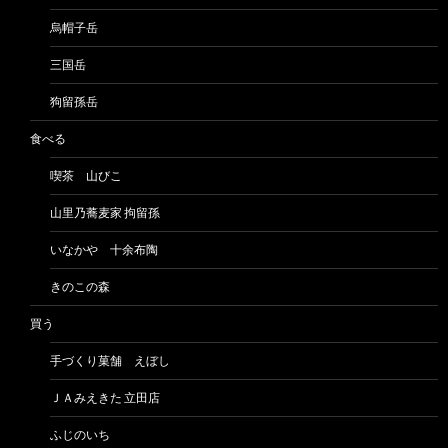
烏帽子岳
三国岳
狗留孫岳
食べる
喫茶 山びこ
山里乃蕎麦家 拘留孫
いなかや 十余布陶
きのこの森
買う
手づくり菓舗 えぼし
ＪＡみえきた 立田店
ふじのいち