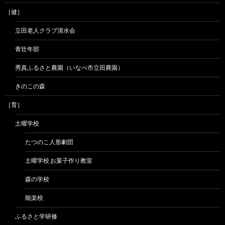
［健］
立田老人クラブ清水会
青壮年部
秀真ふるさと農園（いなべ市立田農園）
きのこの森
［育］
土曜学校
たつのこ人形劇団
土曜学校 お菓子作り教室
森の学校
能楽校
ふるさと学研修