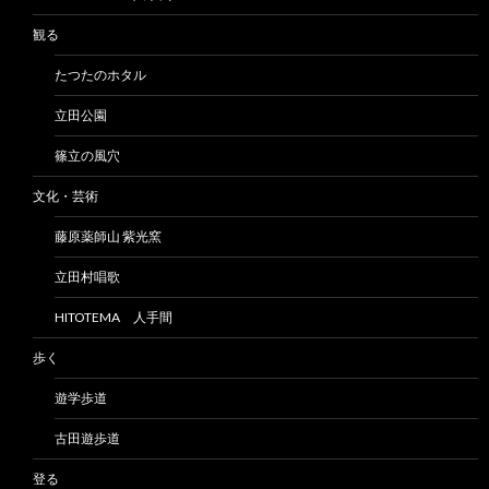
観る
たつたのホタル
立田公園
篠立の風穴
文化・芸術
藤原薬師山 紫光窯
立田村唱歌
HITOTEMA 人手間
歩く
遊学歩道
古田遊歩道
登る