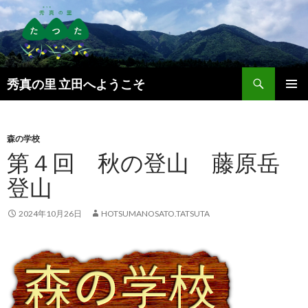
検
秀真の里 立田へようこそ
索
コ
メインメ
ン
ニュー
テ
ン
森の学校
ツ
第４回 秋の登山 藤原岳
へ
登山
ス
キ
ッ
2024年10月26日
HOTSUMANOSATO.TATSUTA
プ