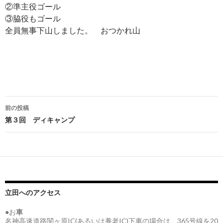
②準主役ゴール
③脇役もゴール
全員無事下山しました。 おつかれ山
投
前の投稿
稿
第３回 ディキャンプ
ナ
ビ
ゲ
ー
立田へのアクセス
シ
●お
車
名神高速道路関ヶ原IC(あるいは養老IC)下車の場合は、365号線を20