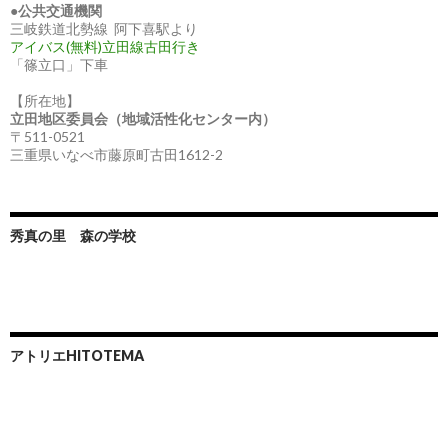
●
公共交通機関
三岐鉄道北勢線 阿下喜駅より
アイバス(無料)立田線古田行き
「篠立口」下車
【所在地】
立田地区委員会（地域活性化センター内）
〒511-0521
三重県いなべ市藤原町古田1612-2
秀真の里 森の学校
アトリエHITOTEMA