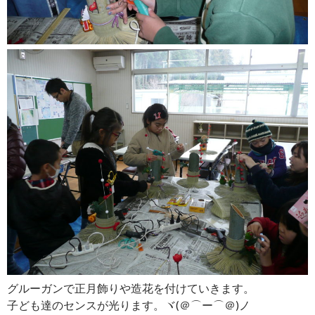
グルーガンで正月飾りや造花を付けていきます。
子ども達のセンスが光ります。ヾ(＠⌒ー⌒＠)ノ