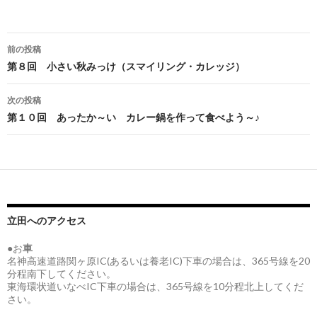
投
前の投稿
稿
第８回 小さい秋みっけ（スマイリング・カレッジ）
ナ
次の投稿
ビ
第１０回 あったか～い カレー鍋を作って食べよう～♪
ゲ
ー
シ
ョ
立田へのアクセス
ン
●お
車
名神高速道路関ヶ原IC(あるいは養老IC)下車の場合は、365号線を20
分程南下してください。
東海環状道いなべIC下車の場合は、365号線を10分程北上してくだ
さい。