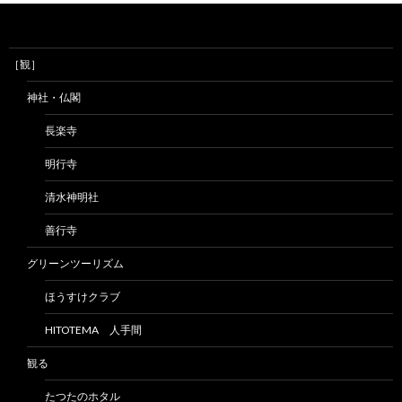
［観］
神社・仏閣
長楽寺
明行寺
清水神明社
善行寺
グリーンツーリズム
ほうすけクラブ
HITOTEMA 人手間
観る
たつたのホタル