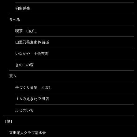
狗留孫岳
食べる
喫茶 山びこ
山里乃蕎麦家 拘留孫
いなかや 十余布陶
きのこの森
買う
手づくり菓舗 えぼし
ＪＡみえきた 立田店
ふじのいち
［健］
立田老人クラブ清水会