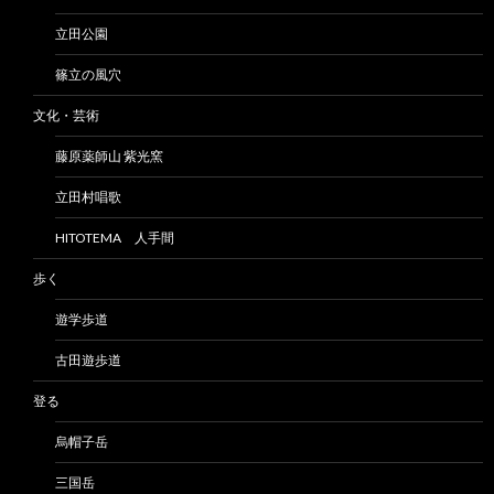
立田公園
篠立の風穴
文化・芸術
藤原薬師山 紫光窯
立田村唱歌
HITOTEMA 人手間
歩く
遊学歩道
古田遊歩道
登る
烏帽子岳
三国岳