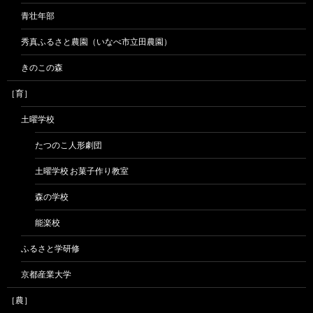
青壮年部
秀真ふるさと農園（いなべ市立田農園）
きのこの森
［育］
土曜学校
たつのこ人形劇団
土曜学校 お菓子作り教室
森の学校
能楽校
ふるさと学研修
京都産業大学
［農］