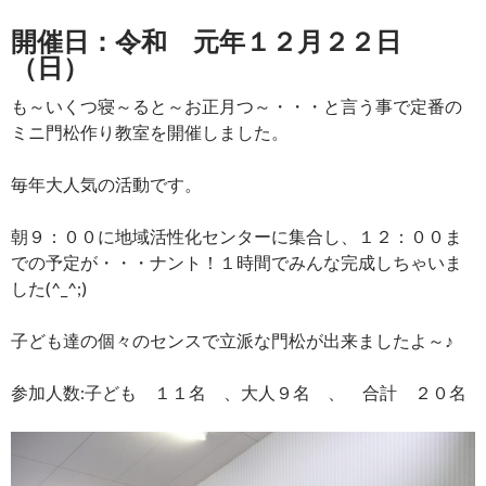
開催日：令和 元年１２月２２日
（日）
も～いくつ寝～ると～お正月つ～・・・と言う事で定番の
ミニ門松作り教室を開催しました。
毎年大人気の活動です。
朝９：００に地域活性化センターに集合し、１２：００ま
での予定が・・・ナント！１時間でみんな完成しちゃいま
した(^_^;)
子ども達の個々のセンスで立派な門松が出来ましたよ～♪
参加人数:子ども １１名 、大人９名 、 合計 ２０名