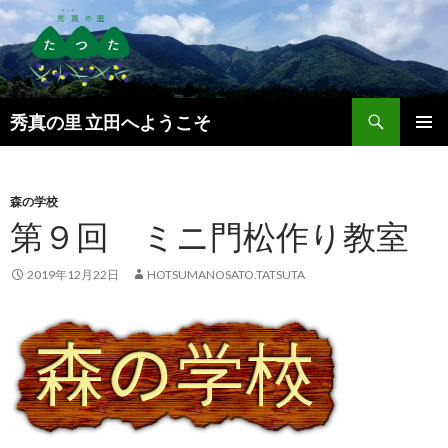
検
秀真の里 立田へようこそ
索
コ
メインメ
ン
ニュー
テ
ン
森の学校
ツ
第９回 ミニ門松作り教室
へ
ス
2019年12月22日
HOTSUMANOSATO.TATSUTA
キ
ッ
プ