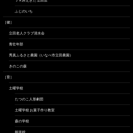
ＪＡみえきた 立田店
ふじのいち
［健］
立田老人クラブ清水会
青壮年部
秀真ふるさと農園（いなべ市立田農園）
きのこの森
［育］
土曜学校
たつのこ人形劇団
土曜学校 お菓子作り教室
森の学校
能楽校