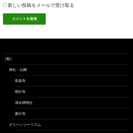
新しい投稿をメールで受け取る
［観］
神社・仏閣
長楽寺
明行寺
清水神明社
善行寺
グリーンツーリズム