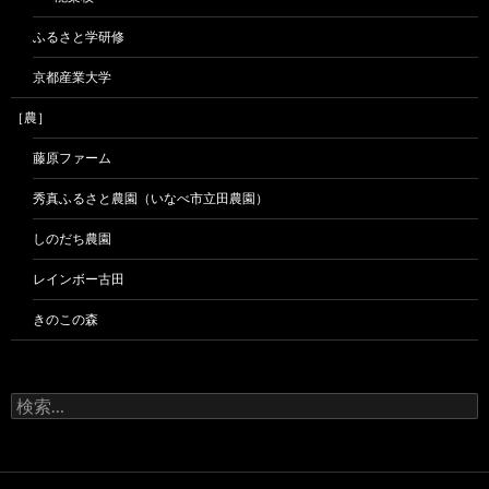
ふるさと学研修
京都産業大学
［農］
藤原ファーム
秀真ふるさと農園（いなべ市立田農園）
しのだち農園
レインボー古田
きのこの森
検
索: