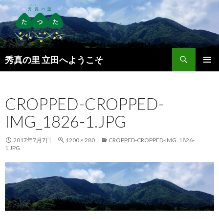
検
秀真の里 立田へようこそ
索
コ
メインメ
ン
ニュー
テ
CROPPED-CROPPED-
ン
ツ
IMG_1826-1.JPG
へ
ス
キ
2017年7月7日
1200 × 280
CROPPED-CROPPED-IMG_1826-
1.JPG
ッ
プ