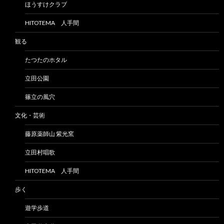
ほうすけクラブ
HITOTEMA 人手間
観る
たつたのホタル
立田公園
篠立の風穴
文化・芸術
藤原薬師山 紫光窯
立田村唱歌
HITOTEMA 人手間
歩く
遊学歩道