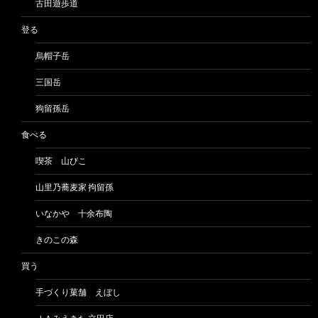
古田遊歩道
登る
烏帽子岳
三国岳
狗留孫岳
食べる
喫茶 山びこ
山里乃蕎麦家 拘留孫
いなかや 十余布陶
きのこの森
買う
手づくり菓舗 えぼし