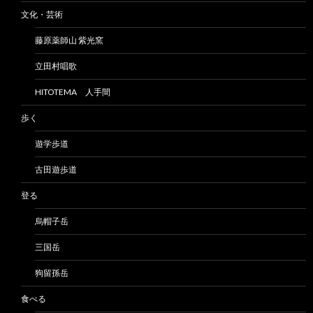
文化・芸術
藤原薬師山 紫光窯
立田村唱歌
HITOTEMA 人手間
歩く
遊学歩道
古田遊歩道
登る
烏帽子岳
三国岳
狗留孫岳
食べる