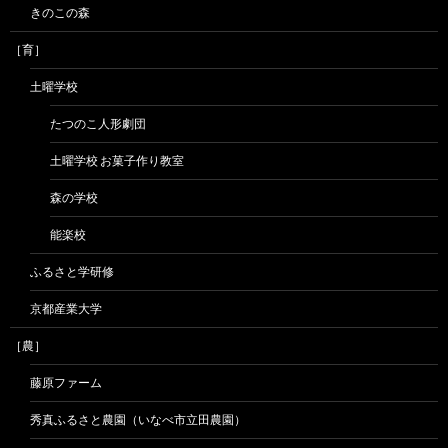
きのこの森
［育］
土曜学校
たつのこ人形劇団
土曜学校 お菓子作り教室
森の学校
能楽校
ふるさと学研修
京都産業大学
［農］
藤原ファーム
秀真ふるさと農園（いなべ市立田農園）