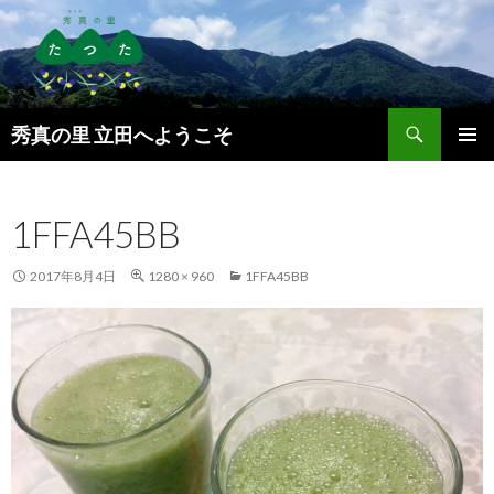
検
秀真の里 立田へようこそ
索
コ
メインメ
ン
ニュー
テ
1FFA45BB
ン
ツ
へ
2017年8月4日
1280 × 960
1FFA45BB
ス
キ
ッ
プ