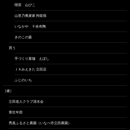
喫茶 山びこ
山里乃蕎麦家 拘留孫
いなかや 十余布陶
きのこの森
買う
手づくり菓舗 えぼし
ＪＡみえきた 立田店
ふじのいち
［健］
立田老人クラブ清水会
青壮年部
秀真ふるさと農園（いなべ市立田農園）