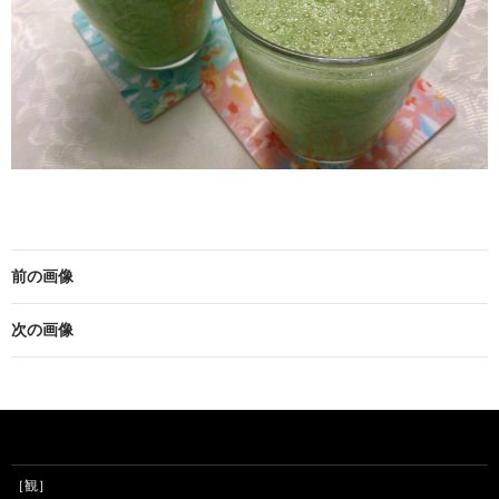
前の画像
次の画像
［観］