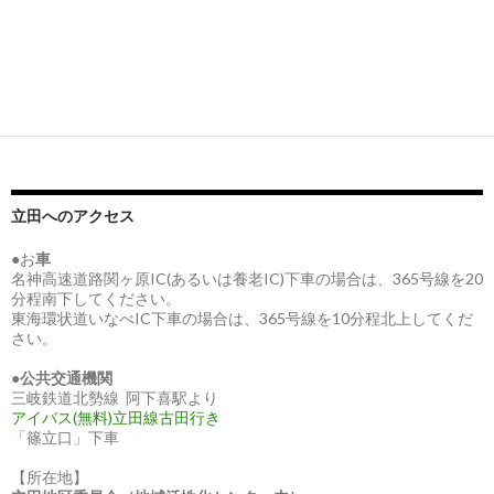
立田へのアクセス
●お
車
名神高速道路関ヶ原IC(あるいは養老IC)下車の場合は、365号線を20
分程南下してください。
東海環状道いなべIC下車の場合は、365号線を10分程北上してくだ
さい。
●
公共交通機関
三岐鉄道北勢線 阿下喜駅より
アイバス(無料)立田線古田行き
「篠立口」下車
【所在地】