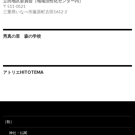
立田地区委員会（地域活性化センター内）
〒511-0521
三重県いなべ市藤原町古田1612-2
秀真の里 森の学校
アトリエHITOTEMA
［観］
神社・仏閣