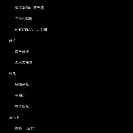
藤原薬師山 紫光窯
立田村唱歌
HITOTEMA 人手間
歩く
遊学歩道
古田遊歩道
登る
烏帽子岳
三国岳
狗留孫岳
食べる
喫茶 山びこ