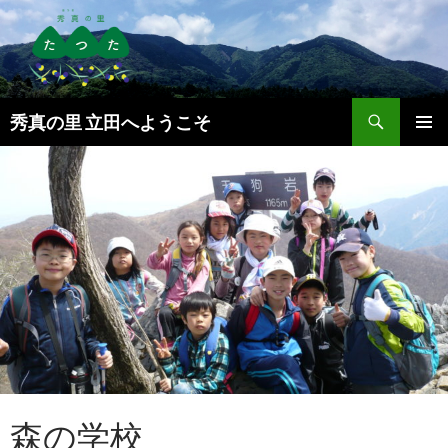
検
秀真の里 立田へようこそ
索
コ
メインメ
ン
ニュー
テ
ン
ツ
へ
ス
キ
ッ
プ
森の学校