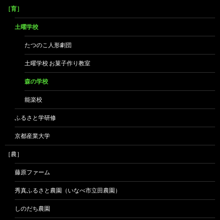
［育］
土曜学校
たつのこ人形劇団
土曜学校 お菓子作り教室
森の学校
能楽校
ふるさと学研修
京都産業大学
［農］
藤原ファーム
秀真ふるさと農園（いなべ市立田農園）
しのだち農園