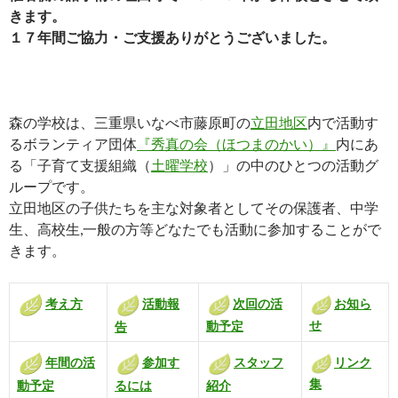
きます。
１７年間ご協力・ご支援ありがとうございました。
森の学校は、三重県いなべ市藤原町の
立田地区
内で活動す
るボランティア団体
『秀真の会（ほつまのかい）』
内にあ
る「子育て支援組織（
土曜学校
）」の中のひとつの活動グ
ループです。
立田地区の子供たちを主な対象者としてその保護者、中学
生、高校生,一般の方等どなたでも活動に参加することがで
きます。
考え方
次回の活
お知ら
活動報
せ
動予定
告
年間の活
リンク
参加す
スタッフ
集
動予定
るには
紹介