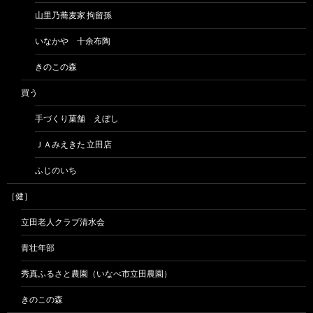
山里乃蕎麦家 拘留孫
いなかや 十余布陶
きのこの森
買う
手づくり菓舗 えぼし
ＪＡみえきた 立田店
ふじのいち
［健］
立田老人クラブ清水会
青壮年部
秀真ふるさと農園（いなべ市立田農園）
きのこの森