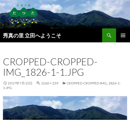
検
秀真の里 立田へようこそ
索
コ
メインメ
ン
ニュー
テ
CROPPED-CROPPED-
ン
ツ
IMG_1826-1-1.JPG
へ
ス
キ
2017年7月13日
1260 × 239
CROPPED-CROPPED-IMG_1826-1-
1.JPG
ッ
プ