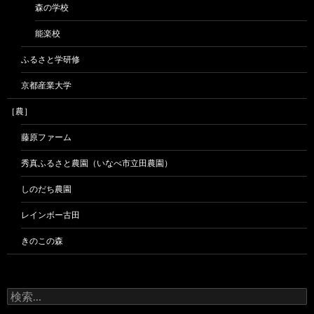
森の学校
能楽校
ふるさと学研修
京都産業大学
［農］
藤原ファーム
秀真ふるさと農園（いなべ市立田農園）
しのだち農園
レインボー古田
きのこの森
検
索: