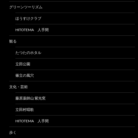
グリーンツーリズム
ほうすけクラブ
HITOTEMA 人手間
観る
たつたのホタル
立田公園
篠立の風穴
文化・芸術
藤原薬師山 紫光窯
立田村唱歌
HITOTEMA 人手間
歩く