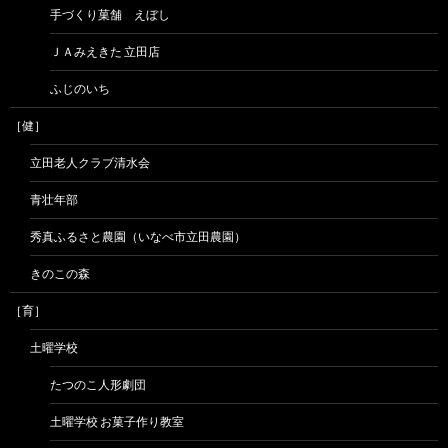
手づくり菓舗 えぼし
ＪＡみえきた 立田店
ふじのいち
［健］
立田老人クラブ清水会
青壮年部
秀真ふるさと農園（いなべ市立田農園）
きのこの森
［育］
土曜学校
たつのこ人形劇団
土曜学校 お菓子作り教室