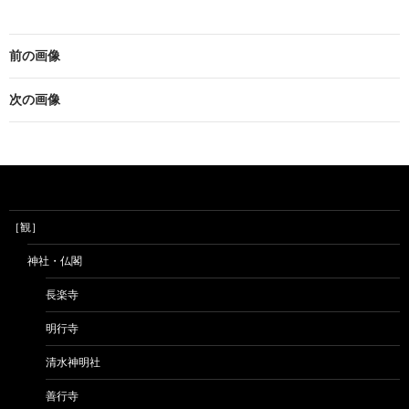
前の画像
次の画像
［観］
神社・仏閣
長楽寺
明行寺
清水神明社
善行寺