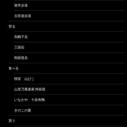
遊学歩道
古田遊歩道
登る
烏帽子岳
三国岳
狗留孫岳
食べる
喫茶 山びこ
山里乃蕎麦家 拘留孫
いなかや 十余布陶
きのこの森
買う