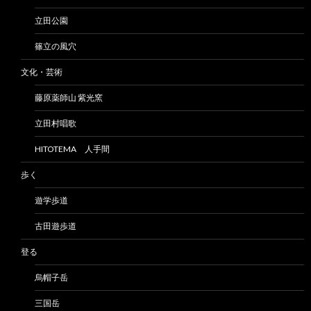
立田公園
篠立の風穴
文化・芸術
藤原薬師山 紫光窯
立田村唱歌
HITOTEMA 人手間
歩く
遊学歩道
古田遊歩道
登る
烏帽子岳
三国岳