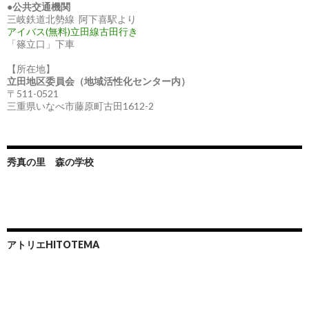
●
公共交通機関
三岐鉄道北勢線 阿下喜駅より
アイバス(無料)立田線古田行き
「篠立口」下車
【所在地】
立田地区委員会（地域活性化センター内）
〒511-0521
三重県いなべ市藤原町古田1612-2
秀真の里 森の学校
アトリエHITOTEMA