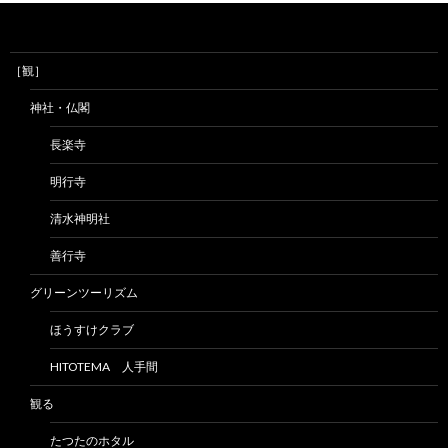
［観］
神社・仏閣
長楽寺
明行寺
清水神明社
善行寺
グリーンツーリズム
ほうすけクラブ
HITOTEMA 人手間
観る
たつたのホタル