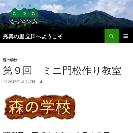
検
秀真の里 立田へようこそ
索
コ
メインメ
ン
ニュー
テ
ン
森の学校
ツ
第９回 ミニ門松作り教室
へ
ス
2017年12月17日
キ
ッ
プ