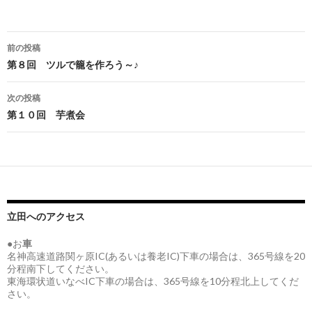
投
前の投稿
稿
第８回 ツルで籠を作ろう～♪
ナ
次の投稿
ビ
第１０回 芋煮会
ゲ
ー
シ
ョ
立田へのアクセス
ン
●お
車
名神高速道路関ヶ原IC(あるいは養老IC)下車の場合は、365号線を20
分程南下してください。
東海環状道いなべIC下車の場合は、365号線を10分程北上してくだ
さい。