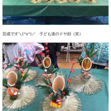
完成です＼(^o^)／ 子ども達のドヤ顔（笑）