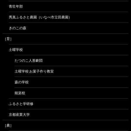
青壮年部
秀真ふるさと農園（いなべ市立田農園）
きのこの森
［育］
土曜学校
たつのこ人形劇団
土曜学校 お菓子作り教室
森の学校
能楽校
ふるさと学研修
京都産業大学
［農］