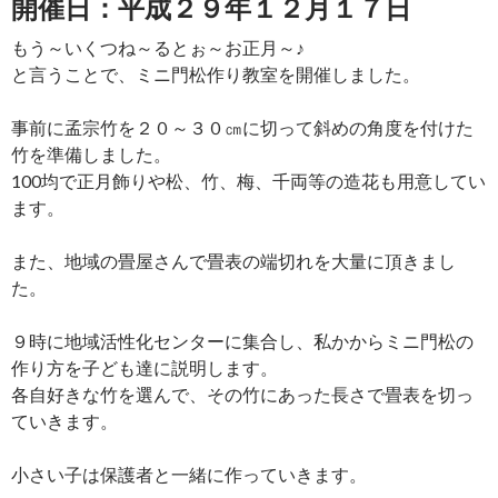
開催日：平成２９年１２月１７日
もう～いくつね～るとぉ～お正月～♪
と言うことで、ミニ門松作り教室を開催しました。
事前に孟宗竹を２０～３０㎝に切って斜めの角度を付けた
竹を準備しました。
100均で正月飾りや松、竹、梅、千両等の造花も用意してい
ます。
また、地域の畳屋さんで畳表の端切れを大量に頂きまし
た。
９時に地域活性化センターに集合し、私かからミニ門松の
作り方を子ども達に説明します。
各自好きな竹を選んで、その竹にあった長さで畳表を切っ
ていきます。
小さい子は保護者と一緒に作っていきます。