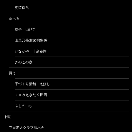
狗留孫岳
食べる
喫茶 山びこ
山里乃蕎麦家 拘留孫
いなかや 十余布陶
きのこの森
買う
手づくり菓舗 えぼし
ＪＡみえきた 立田店
ふじのいち
［健］
立田老人クラブ清水会