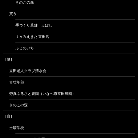
きのこの森
買う
手づくり菓舗 えぼし
ＪＡみえきた 立田店
ふじのいち
［健］
立田老人クラブ清水会
青壮年部
秀真ふるさと農園（いなべ市立田農園）
きのこの森
［育］
土曜学校