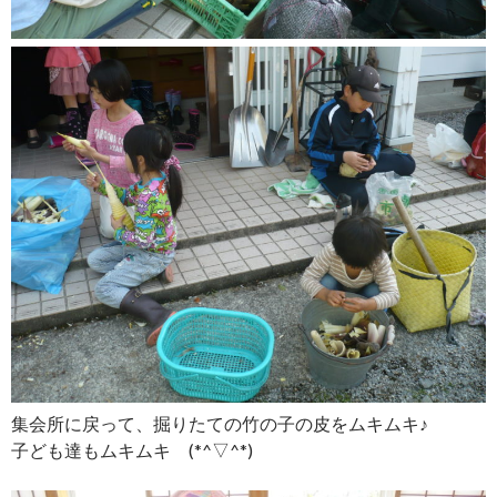
集会所に戻って、掘りたての竹の子の皮をムキムキ♪
子ども達もムキムキ (*^▽^*)