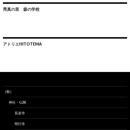
秀真の里 森の学校
アトリエHITOTEMA
［観］
神社・仏閣
長楽寺
明行寺