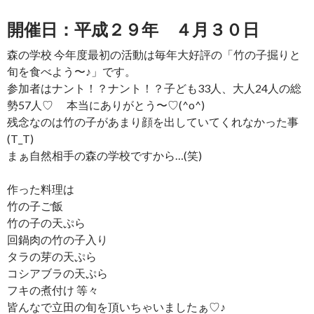
開催日：平成２９年 ４月３０日
森の学校 今年度最初の活動は毎年大好評の「竹の子掘りと
旬を食べよう〜♪」です。
参加者はナント！？ナント！？子ども33人、大人24人の総
勢57人♡ 本当にありがとう〜♡(^o^)
残念なのは竹の子があまり顔を出していてくれなかった事
(T_T)
まぁ自然相手の森の学校ですから…(笑)
作った料理は
竹の子ご飯
竹の子の天ぷら
回鍋肉の竹の子入り
タラの芽の天ぷら
コシアブラの天ぷら
フキの煮付け 等々
皆んなで立田の旬を頂いちゃいましたぁ♡♪