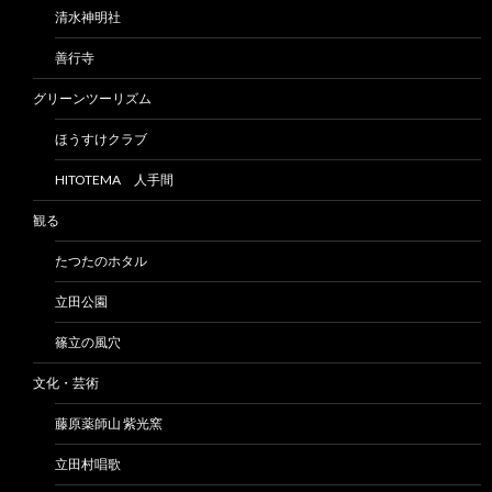
清水神明社
善行寺
グリーンツーリズム
ほうすけクラブ
HITOTEMA 人手間
観る
たつたのホタル
立田公園
篠立の風穴
文化・芸術
藤原薬師山 紫光窯
立田村唱歌