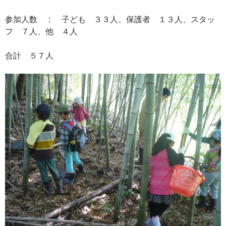
参加人数 ： 子ども ３３人、保護者 １３人、スタッ
フ ７人、他 ４人
合計 ５７人