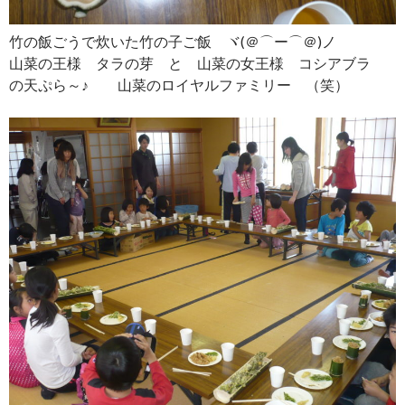
竹の飯ごうで炊いた竹の子ご飯 ヾ(＠⌒ー⌒＠)ノ
山菜の王様 タラの芽 と 山菜の女王様 コシアブラ
の天ぷら～♪ 山菜のロイヤルファミリー （笑）