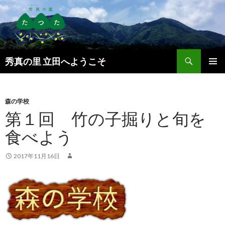
検
秀真の里 立田へようこそ
索
コ
メインメ
ン
ニュー
テ
ン
森の学校
ツ
第１回 竹の子掘りと旬を
へ
食べよう
ス
キ
ッ
2017年11月16日
プ