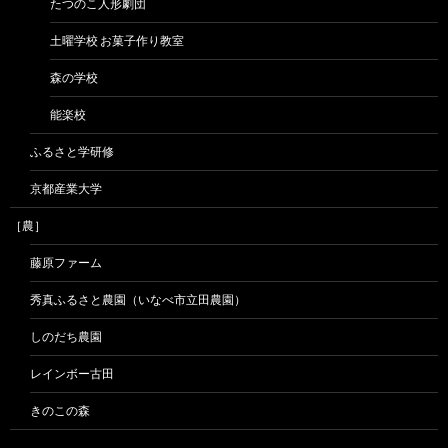
たつのこ人形劇団
土曜学校 お菓子作り教室
森の学校
能楽校
ふるさと学研修
京都産業大学
［農］
藤原ファーム
秀真ふるさと農園（いなべ市立田農園）
しのだち農園
レインボー古田
きのこの森