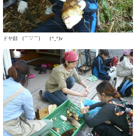
ドヤ顔 (￣▽￣) (^_^)v