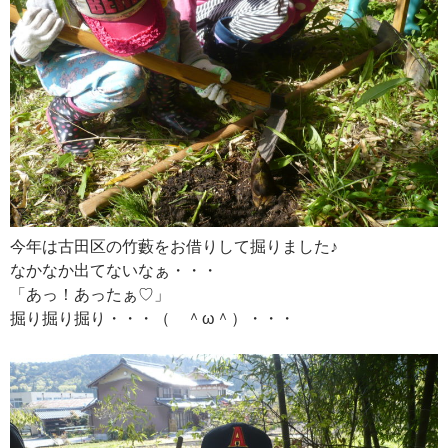
今年は古田区の竹藪をお借りして掘りました♪
なかなか出てないなぁ・・・
「あっ！あったぁ♡」
掘り掘り掘り・・・（ ＾ω＾）・・・