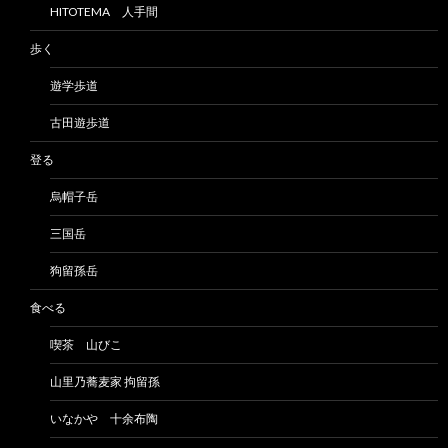
HITOTEMA 人手間
歩く
遊学歩道
古田遊歩道
登る
烏帽子岳
三国岳
狗留孫岳
食べる
喫茶 山びこ
山里乃蕎麦家 拘留孫
いなかや 十余布陶