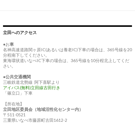
ナ
ビ
ゲ
ー
立田へのアクセス
シ
●お
車
名神高速道路関ヶ原IC(あるいは養老IC)下車の場合は、365号線を20
ョ
分程南下してください。
東海環状道いなべIC下車の場合は、365号線を10分程北上してくだ
ン
さい。
●
公共交通機関
三岐鉄道北勢線 阿下喜駅より
アイバス(無料)立田線古田行き
「篠立口」下車
【所在地】
立田地区委員会（地域活性化センター内）
〒511-0521
三重県いなべ市藤原町古田1612-2