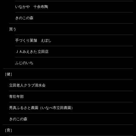
いなかや 十余布陶
きのこの森
買う
手づくり菓舗 えぼし
ＪＡみえきた 立田店
ふじのいち
［健］
立田老人クラブ清水会
青壮年部
秀真ふるさと農園（いなべ市立田農園）
きのこの森
［育］