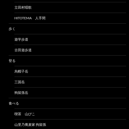
立田村唱歌
HITOTEMA 人手間
歩く
遊学歩道
古田遊歩道
登る
烏帽子岳
三国岳
狗留孫岳
食べる
喫茶 山びこ
山里乃蕎麦家 拘留孫