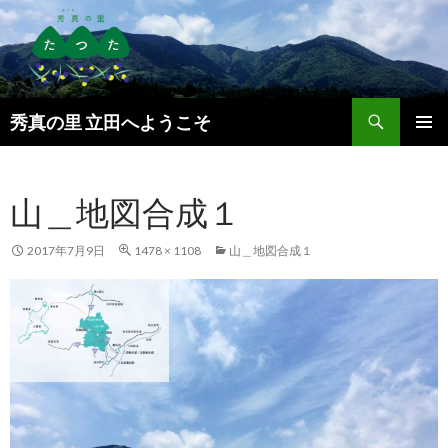
検
秀真の里 立田へようこそ
索
コ
メインメ
ン
ニュー
テ
山＿地図合成１
ン
ツ
へ
2017年7月9日
1478 × 1108
山＿地図合成１
ス
キ
ッ
プ