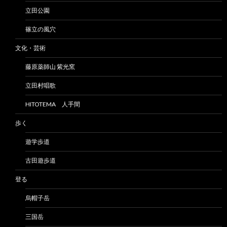
立田公園
篠立の風穴
文化・芸術
藤原薬師山 紫光窯
立田村唱歌
HITOTEMA 人手間
歩く
遊学歩道
古田遊歩道
登る
烏帽子岳
三国岳