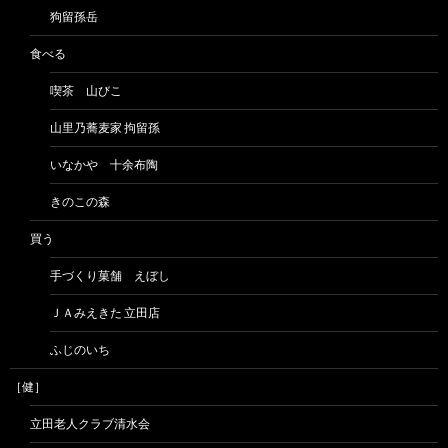
狗留孫岳
食べる
喫茶 山びこ
山里乃蕎麦家 拘留孫
いなかや 十余布陶
きのこの森
買う
手づくり菓舗 えぼし
ＪＡみえきた 立田店
ふじのいち
［健］
立田老人クラブ清水会