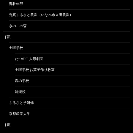
青壮年部
秀真ふるさと農園（いなべ市立田農園）
きのこの森
［育］
土曜学校
たつのこ人形劇団
土曜学校 お菓子作り教室
森の学校
能楽校
ふるさと学研修
京都産業大学
［農］