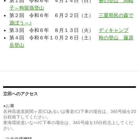
第１回 令和６年 ４月１４日（日）
春の登山 烏帽
子～狗留孫登山
第２回 令和６年 ６月２２日（土）
三重県民の森で
遊ぼう～♪
第３回 令和６年 ８月１３日（火）
ディキャンプ
第４回 令和６年１０月２６日（土）
秋の登山 藤原
岳登山
立田へのアクセス
●お
車
名神高速道路関ヶ原IC(あるいは養老IC)下車の場合は、365号線を20
分程南下してください。
東海環状道いなべIC下車の場合は、365号線を10分程北上してくだ
さい。