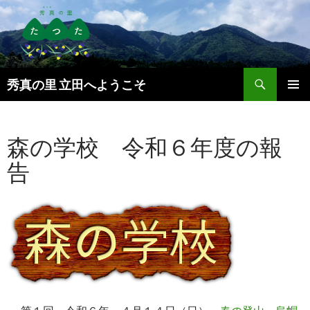
検
秀真の里 立田へようこそ
索
コ
メインメ
ン
ニュー
テ
森の学校 令和６年度の報
ン
ツ
告
へ
ス
キ
ッ
プ