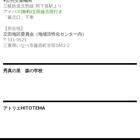
●
公共交通機関
三岐鉄道北勢線 阿下喜駅より
アイバス(無料)立田線古田行き
「篠立口」下車
【所在地】
立田地区委員会（地域活性化センター内）
〒511-0521
三重県いなべ市藤原町古田1612-2
秀真の里 森の学校
アトリエHITOTEMA