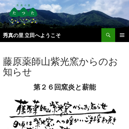
検
秀真の里 立田へようこそ
索
コ
メインメ
ン
ニュー
テ
藤原薬師山紫光窯からのお
ン
ツ
知らせ
へ
ス
キ
第２６回窯炎と薪能
ッ
プ