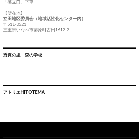
「篠立口」下車
【所在地】
立田地区委員会（地域活性化センター内）
〒511-0521
三重県いなべ市藤原町古田1612-2
秀真の里 森の学校
アトリエHITOTEMA