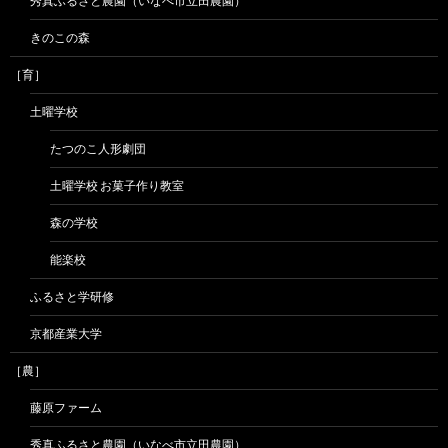
秀真ふるさと農園（いなべ市立田農園）
きのこの森
［育］
土曜学校
たつのこ人形劇団
土曜学校 お菓子作り教室
森の学校
能楽校
ふるさと学研修
京都産業大学
［農］
藤原ファーム
秀真ふるさと農園（いなべ市立田農園）