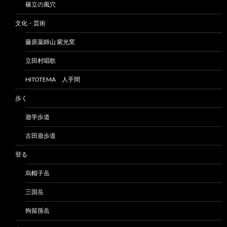
篠立の風穴
文化・芸術
藤原薬師山 紫光窯
立田村唱歌
HITOTEMA 人手間
歩く
遊学歩道
古田遊歩道
登る
烏帽子岳
三国岳
狗留孫岳