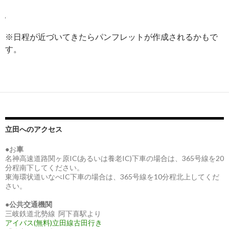
※日程が近づいてきたらパンフレットが作成されるかもで
す。
立田へのアクセス
●お
車
名神高速道路関ヶ原IC(あるいは養老IC)下車の場合は、365号線を20
分程南下してください。
東海環状道いなべIC下車の場合は、365号線を10分程北上してくだ
さい。
●
公共交通機関
三岐鉄道北勢線 阿下喜駅より
アイバス(無料)立田線古田行き