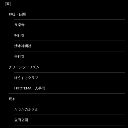
［観］
神社・仏閣
長楽寺
明行寺
清水神明社
善行寺
グリーンツーリズム
ほうすけクラブ
HITOTEMA 人手間
観る
たつたのホタル
立田公園