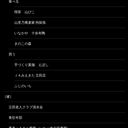
食べる
喫茶 山びこ
山里乃蕎麦家 拘留孫
いなかや 十余布陶
きのこの森
買う
手づくり菓舗 えぼし
ＪＡみえきた 立田店
ふじのいち
［健］
立田老人クラブ清水会
青壮年部