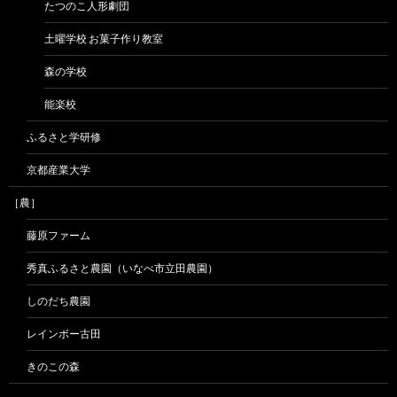
たつのこ人形劇団
土曜学校 お菓子作り教室
森の学校
能楽校
ふるさと学研修
京都産業大学
［農］
藤原ファーム
秀真ふるさと農園（いなべ市立田農園）
しのだち農園
レインボー古田
きのこの森