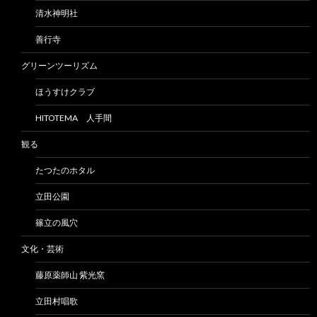
清水神明社
善行寺
グリーンツーリズム
ほうすけクラブ
HITOTEMA 人手間
観る
たつたのホタル
立田公園
篠立の風穴
文化・芸術
藤原薬師山 紫光窯
立田村唱歌