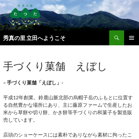
検
秀真の里 立田へようこそ
索
コ
メインメ
ン
ニュー
テ
手づくり菓舗 えぼし
ン
ツ
へ
ス
– 手づくり菓舗「えぼし」-
キ
ッ
平成12年創業。鈴鹿山脈北部の烏帽子岳のふもとに位置す
プ
る自然豊かな場所にあり、主に藤原ファームで生産したお
米から草餅や切り餅、かき餅等手づくりの和菓子を製造販
売しています。
店頭のショーケースには素朴でありながら素材に拘ったこ