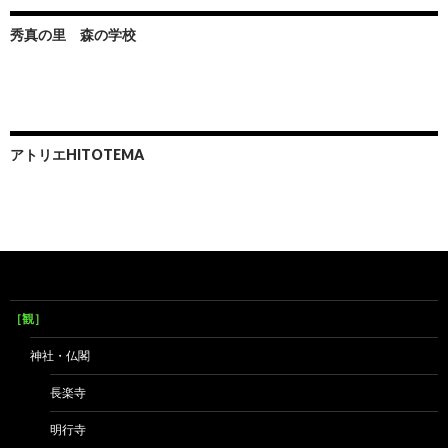
秀真の里 森の学校
アトリエHITOTEMA
［観］
神社・仏閣
長楽寺
明行寺