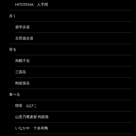
HITOTEMA 人手間
歩く
遊学歩道
古田遊歩道
登る
烏帽子岳
三国岳
狗留孫岳
食べる
喫茶 山びこ
山里乃蕎麦家 拘留孫
いなかや 十余布陶