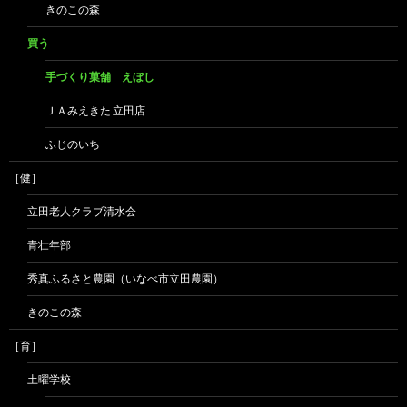
きのこの森
買う
手づくり菓舗 えぼし
ＪＡみえきた 立田店
ふじのいち
［健］
立田老人クラブ清水会
青壮年部
秀真ふるさと農園（いなべ市立田農園）
きのこの森
［育］
土曜学校