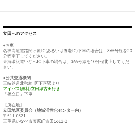
立田へのアクセス
●お
車
名神高速道路関ヶ原IC(あるいは養老IC)下車の場合は、365号線を20
分程南下してください。
東海環状道いなべIC下車の場合は、365号線を10分程北上してくだ
さい。
●
公共交通機関
三岐鉄道北勢線 阿下喜駅より
アイバス(無料)立田線古田行き
「篠立口」下車
【所在地】
立田地区委員会（地域活性化センター内）
〒511-0521
三重県いなべ市藤原町古田1612-2