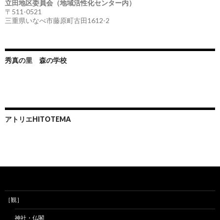
立田地区委員会（地域活性化センター内）
〒511-0521
三重県いなべ市藤原町古田1612-2
秀真の里 森の学校
アトリエHITOTEMA
［観］
神社・仏閣