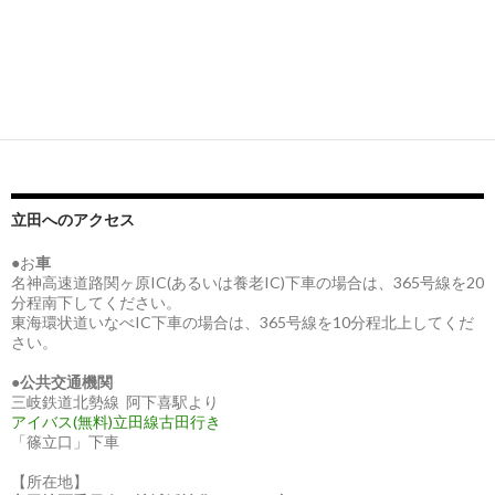
立田へのアクセス
●お
車
名神高速道路関ヶ原IC(あるいは養老IC)下車の場合は、365号線を20
分程南下してください。
東海環状道いなべIC下車の場合は、365号線を10分程北上してくだ
さい。
●
公共交通機関
三岐鉄道北勢線 阿下喜駅より
アイバス(無料)立田線古田行き
「篠立口」下車
【所在地】