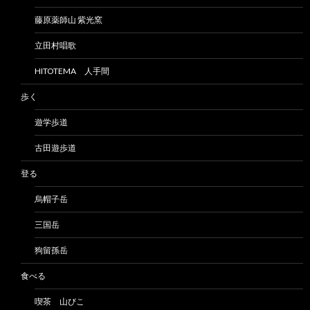
藤原薬師山 紫光窯
立田村唱歌
HITOTEMA 人手間
歩く
遊学歩道
古田遊歩道
登る
烏帽子岳
三国岳
狗留孫岳
食べる
喫茶 山びこ