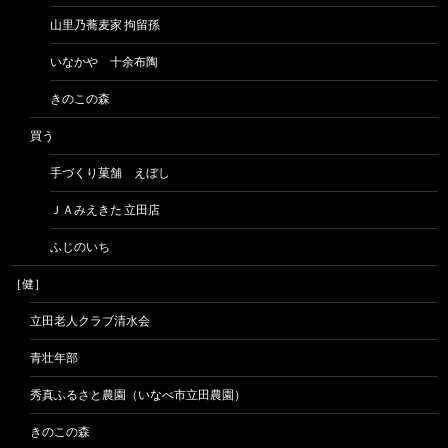
山里乃蕎麦家 拘留孫
いなかや 十余布陶
きのこの森
買う
手づくり菓舗 えぼし
ＪＡみえきた 立田店
ふじのいち
［健］
立田老人クラブ清水会
青壮年部
秀真ふるさと農園（いなべ市立田農園）
きのこの森