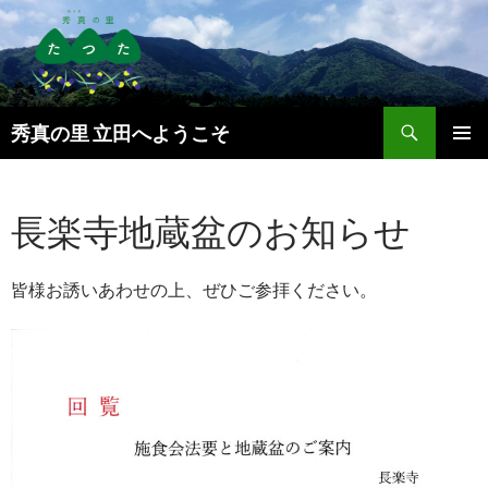
検
秀真の里 立田へようこそ
索
コ
メインメ
ン
ニュー
テ
長楽寺地蔵盆のお知らせ
ン
ツ
へ
ス
皆様お誘いあわせの上、ぜひご参拝ください。
キ
ッ
プ