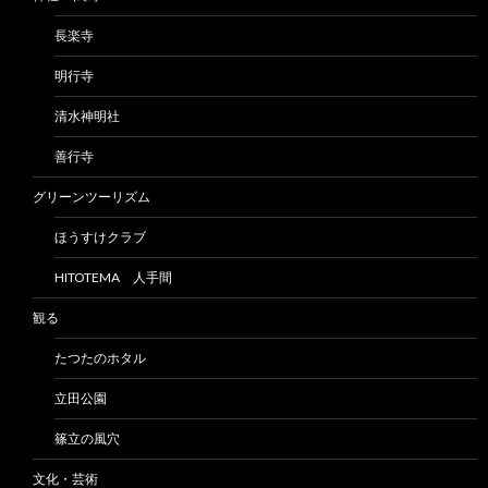
長楽寺
明行寺
清水神明社
善行寺
グリーンツーリズム
ほうすけクラブ
HITOTEMA 人手間
観る
たつたのホタル
立田公園
篠立の風穴
文化・芸術