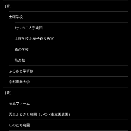
［育］
土曜学校
たつのこ人形劇団
土曜学校 お菓子作り教室
森の学校
能楽校
ふるさと学研修
京都産業大学
［農］
藤原ファーム
秀真ふるさと農園（いなべ市立田農園）
しのだち農園