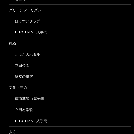
グリーンツーリズム
ほうすけクラブ
HITOTEMA 人手間
観る
たつたのホタル
立田公園
篠立の風穴
文化・芸術
藤原薬師山 紫光窯
立田村唱歌
HITOTEMA 人手間
歩く