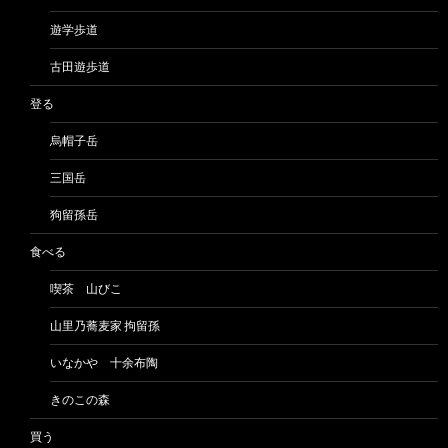
遊学歩道
古田遊歩道
登る
烏帽子岳
三国岳
狗留孫岳
食べる
喫茶 山びこ
山里乃蕎麦家 拘留孫
いなかや 十余布陶
きのこの森
買う