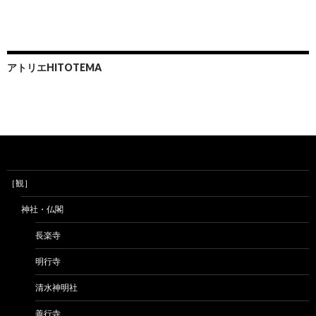
アトリエHITOTEMA
［観］
神社・仏閣
長楽寺
明行寺
清水神明社
善行寺