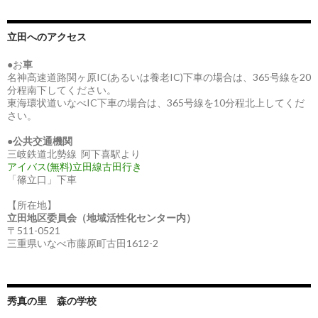
立田へのアクセス
●お
車
名神高速道路関ヶ原IC(あるいは養老IC)下車の場合は、365号線を20
分程南下してください。
東海環状道いなべIC下車の場合は、365号線を10分程北上してくだ
さい。
●
公共交通機関
三岐鉄道北勢線 阿下喜駅より
アイバス(無料)立田線古田行き
「篠立口」下車
【所在地】
立田地区委員会（地域活性化センター内）
〒511-0521
三重県いなべ市藤原町古田1612-2
秀真の里 森の学校