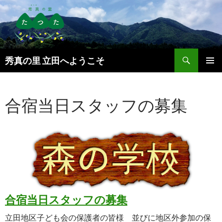
検
秀真の里 立田へようこそ
索
コ
メインメ
ン
ニュー
テ
合宿当日スタッフの募集
ン
ツ
へ
ス
キ
ッ
プ
合宿当日スタッフの募集
立田地区子ども会の保護者の皆様 並びに地区外参加の保