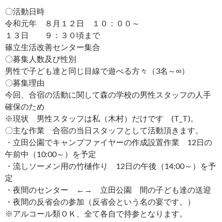
〇活動日時
令和元年 ８月１２日 １０：００～
１３日 ９：３０頃まで
篠立生活改善センター集合
〇募集人数及び性別
男性で子ども達と同じ目線で遊べる方々（3名～∞）
〇募集理由
今回、合宿の活動に関して森の学校の男性スタッフの人手
確保のため
※現状 男性スタッフは私（木村）だけです (T_T)。
〇主な作業 合宿の当日スタッフとして活動頂きます。
・立田公園でキャンプファイヤーの作成設置作業 12日の
午前中（10:00～）を予定
・流しソーメン用の竹樋作り 12日の午後（14:00～）を予
定
・夜間のセンター ←→ 立田公園 間の子ども達の送迎
・夜間の反省会の参加（反省会という名の宴です。）
※アルコール類ＯＫ、全て各自で持参となります。