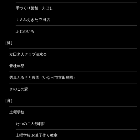
手づくり菓舗 えぼし
ＪＡみえきた 立田店
ふじのいち
［健］
立田老人クラブ清水会
青壮年部
秀真ふるさと農園（いなべ市立田農園）
きのこの森
［育］
土曜学校
たつのこ人形劇団
土曜学校 お菓子作り教室