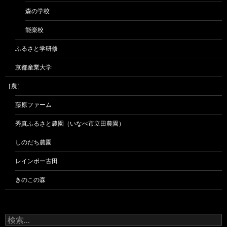
森の学校
能楽校
ふるさと学研修
京都産業大学
［農］
藤原ファーム
秀真ふるさと農園（いなべ市立田農園）
しのだち農園
レインボー古田
きのこの森
検
索: