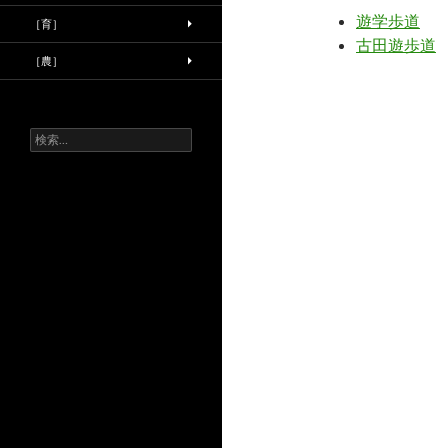
遊学歩道
［育］
古田遊歩道
［農］
検
索: