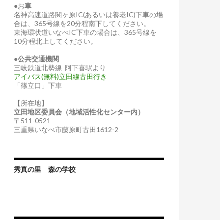
●お
車
名神高速道路関ヶ原IC(あるいは養老IC)下車の場
合は、365号線を20分程南下してください。
東海環状道いなべIC下車の場合は、365号線を
10分程北上してください。
●
公共交通機関
三岐鉄道北勢線 阿下喜駅より
アイバス(無料)立田線古田行き
「篠立口」下車
【所在地】
立田地区委員会（地域活性化センター内）
〒511-0521
三重県いなべ市藤原町古田1612-2
秀真の里 森の学校