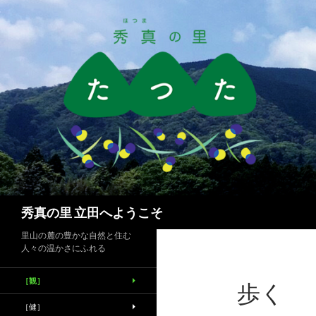
検
秀真の里 立田へようこそ
索
里山の麓の豊かな自然と住む
人々の温かさにふれる
［観］
歩く
［健］