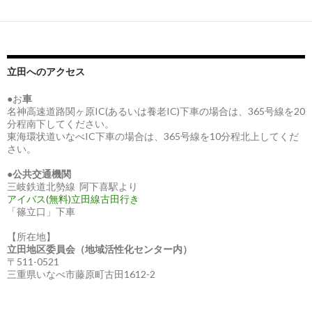
立田へのアクセス
●お
車
名神高速道路関ヶ原IC(あるいは養老IC)下車の場合は、365号線を20
分程南下してください。
東海環状道いなべIC下車の場合は、365号線を10分程北上してくだ
さい。
●
公共交通機関
三岐鉄道北勢線 阿下喜駅より
アイバス(無料)立田線古田行き
「篠立口」下車
【所在地】
立田地区委員会（地域活性化センター内）
〒511-0521
三重県いなべ市藤原町古田1612-2