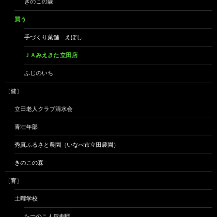
きのこの森
買う
手づくり菓舗 えぼし
ＪＡみえきた 立田店
ふじのいち
［健］
立田老人クラブ清水会
青壮年部
秀真ふるさと農園（いなべ市立田農園）
きのこの森
［育］
土曜学校
たつのこ人形劇団