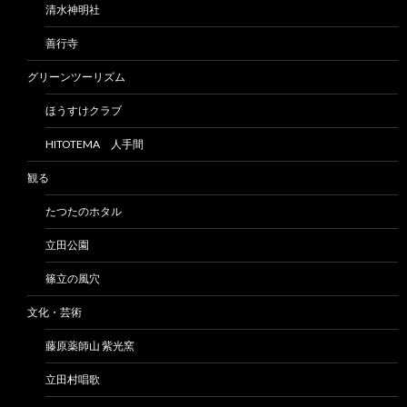
清水神明社
善行寺
グリーンツーリズム
ほうすけクラブ
HITOTEMA 人手間
観る
たつたのホタル
立田公園
篠立の風穴
文化・芸術
藤原薬師山 紫光窯
立田村唱歌