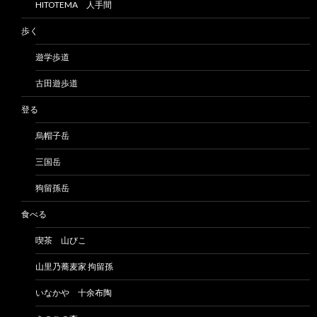
HITOTEMA 人手間
歩く
遊学歩道
古田遊歩道
登る
烏帽子岳
三国岳
狗留孫岳
食べる
喫茶 山びこ
山里乃蕎麦家 拘留孫
いなかや 十余布陶