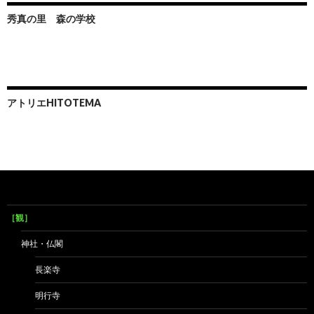
秀真の里 森の学校
アトリエHITOTEMA
［観］
神社・仏閣
長楽寺
明行寺