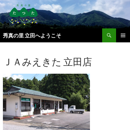
検
秀真の里 立田へようこそ
索
コ
メインメ
ン
ニュー
テ
ＪＡみえきた 立田店
ン
ツ
へ
ス
キ
ッ
プ