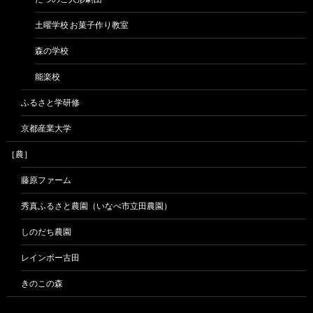
土曜学校 お菓子作り教室
森の学校
能楽校
ふるさと学研修
京都産業大学
［農］
藤原ファーム
秀真ふるさと農園（いなべ市立田農園）
しのだち農園
レインボー古田
きのこの森