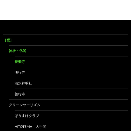
［観］
神社・仏閣
長楽寺
明行寺
清水神明社
善行寺
グリーンツーリズム
ほうすけクラブ
HITOTEMA 人手間