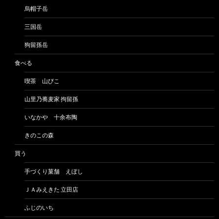
烏帽子岳
三国岳
狗留孫岳
食べる
喫茶 山びこ
山里乃蕎麦家 拘留孫
いなかや 十余布陶
きのこの森
買う
手づくり菓舗 えぼし
ＪＡみえきた 立田店
ふじのいち