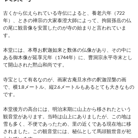
古くから伝えられている寺伝によると、養老六年（722
年）、ときの禅宗の大家泰澄大師によって、拘留孫岳の仏
の尾に観音像を安置したのが寺の始まりと言われていま
す。
本堂には、本尊お釈迦如来と数体の仏像があり、その中に
ある御木像が延享元年（1744年）に、曹洞宗永平寺末とし
て開山された黙山和尚です。
寺宝として有名なのが、画家古庵旦水作の釈迦涅槃の画
で、横1.8メートル、縦2.6メートルもあるとても大きなもの
です。
本堂後方の高台には、明治末期に山上から移されたという
観音堂があります。当時は山上にありましたが、この地は
雪も多く、不便であったため、里の近くである現在地に移
されました。この観音堂には、秘仏として馬頭観世音が祀