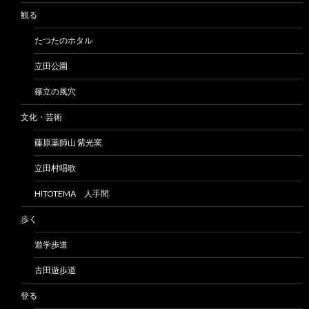
観る
たつたのホタル
立田公園
篠立の風穴
文化・芸術
藤原薬師山 紫光窯
立田村唱歌
HITOTEMA 人手間
歩く
遊学歩道
古田遊歩道
登る