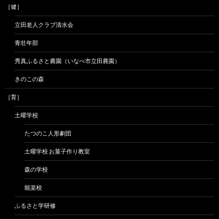
［健］
立田老人クラブ清水会
青壮年部
秀真ふるさと農園（いなべ市立田農園）
きのこの森
［育］
土曜学校
たつのこ人形劇団
土曜学校 お菓子作り教室
森の学校
能楽校
ふるさと学研修