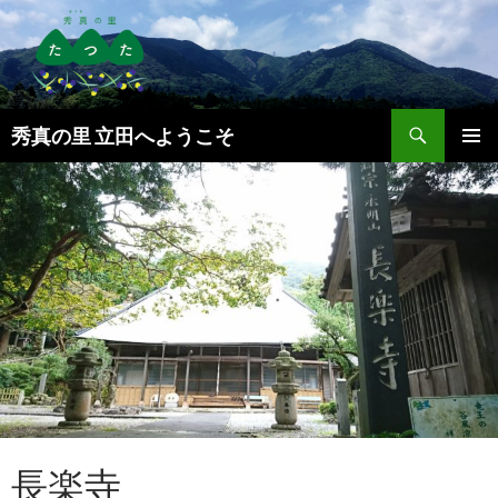
検
秀真の里 立田へようこそ
索
コ
メインメ
ン
ニュー
テ
ン
ツ
へ
ス
キ
ッ
プ
長楽寺