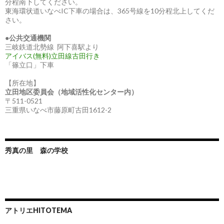
分程南下してください。
東海環状道いなべIC下車の場合は、365号線を10分程北上してくだ
さい。
●
公共交通機関
三岐鉄道北勢線 阿下喜駅より
アイバス(無料)立田線古田行き
「篠立口」下車
【所在地】
立田地区委員会（地域活性化センター内）
〒511-0521
三重県いなべ市藤原町古田1612-2
秀真の里 森の学校
アトリエHITOTEMA