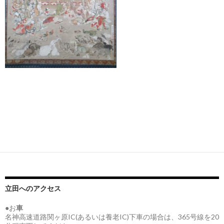
立田へのアクセス
●お
車
名神高速道路関ヶ原IC(あるいは養老IC)下車の場合は、365号線を20