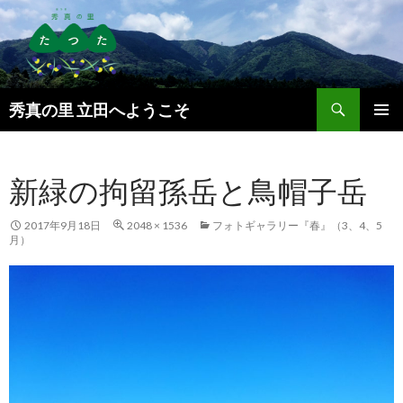
検
秀真の里 立田へようこそ
索
コ
メインメ
ン
ニュー
テ
新緑の拘留孫岳と鳥帽子岳
ン
ツ
へ
2017年9月18日
2048 × 1536
フォトギャラリー『春』（3、4、5
ス
月）
キ
ッ
プ