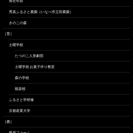
青壮年部
秀真ふるさと農園（いなべ市立田農園）
きのこの森
［育］
土曜学校
たつのこ人形劇団
土曜学校 お菓子作り教室
森の学校
能楽校
ふるさと学研修
京都産業大学
［農］
藤原ファーム