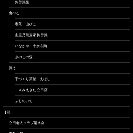
狗留孫岳
食べる
喫茶 山びこ
山里乃蕎麦家 拘留孫
いなかや 十余布陶
きのこの森
買う
手づくり菓舗 えぼし
ＪＡみえきた 立田店
ふじのいち
［健］
立田老人クラブ清水会