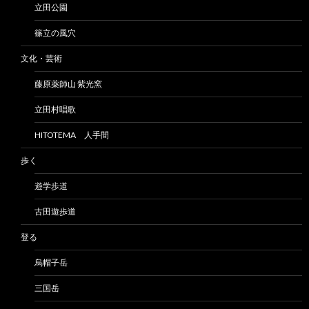
立田公園
篠立の風穴
文化・芸術
藤原薬師山 紫光窯
立田村唱歌
HITOTEMA 人手間
歩く
遊学歩道
古田遊歩道
登る
烏帽子岳
三国岳